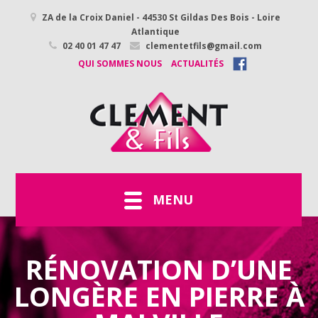
ZA de la Croix Daniel - 44530 St Gildas Des Bois - Loire
Atlantique
02 40 01 47 47
clementetfils@gmail.com
QUI SOMMES NOUS
ACTUALITÉS
MENU
RÉNOVATION D’UNE
LONGÈRE EN PIERRE À