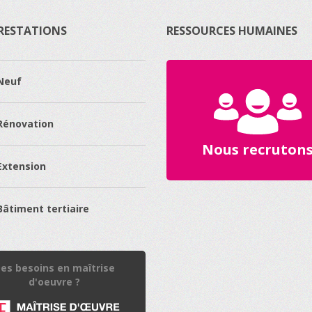
RESTATIONS
RESSOURCES HUMAINES
Neuf
Rénovation
Nous recruton
Extension
Bâtiment tertiaire
es besoins en maîtrise
d'oeuvre ?